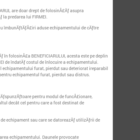
CIARUL are doar drept de folosinÅ£Äƒ asupra
ƒ la predarea lui FIRMEI.
sau îmbunÄƒtÄƒÅ£iri aduse echipamentului de cÄƒtre
flÄƒ în folosinÅ£a BENEFICIARULUI, acesta este pe deplin
EI de îndatÄƒ costul de înlocuire a echipamentului.
 echipamentului furat, pierdut sau deteriorat ireparabil
entru echipamentul furat, pierdut sau distrus.
 rÄƒspunzÄƒtoare pentru modul de funcÅ£ionare,
tul decât cel pentru care a fost destinat de
 de echipament sau care se datoreazÄƒ utilizÄƒrii de
itarea echipamentului. Daunele provocate