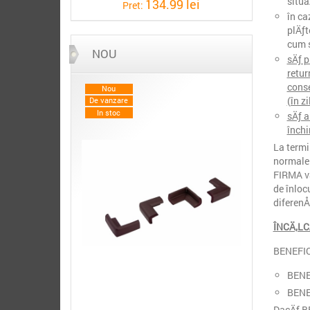
situa
134.99 lei
Pret:
în ca
plÄƒt
cum s
NOU
sÄƒ p
retur
conse
Nou
(în z
De vanzare
In stoc
sÄƒ a
închi
La termi
normale.
FIRMA va
de înloc
diferenÅ
ÎNCÄ‚LC
BENEFIC
BENEF
BENEF
DacÄƒ BE