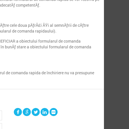
e judecatÄƒ competentÄƒ.
ƒtre cele doua pÄƒrÅ£i ÅŸi al semnÄƒrii de cÄƒtre
mularul de comanda rapidaului).
NEFICIAR a obiectului formularul de comanda
 în bunÄƒ stare a obiectului formularul de comanda
larul de comanda rapida de închiriere nu va presupune