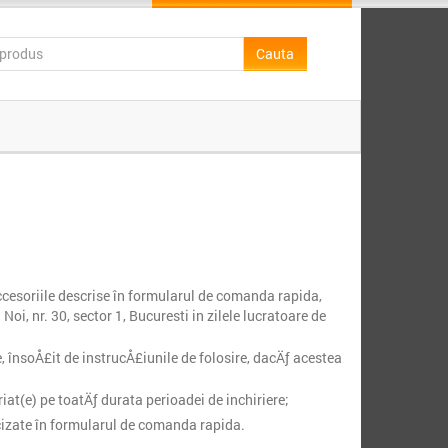
cesoriile descrise în formularul de comanda rapida,
Noi, nr. 30, sector 1, Bucuresti in zilele lucratoare de
 însoÅ£it de instrucÅ£iunile de folosire, dacÄƒ acestea
t(e) pe toatÄƒ durata perioadei de inchiriere;
ecizate în formularul de comanda rapida.