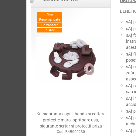
OBLIGAÅ
BENEFIC
Nou
Recomandate
sÄƒ p
De vanzare
sÄƒ p
In stoc
sÄƒ f
instr
acest
sÄƒ f
poses
sÄƒ r
zgâri
aspec
sÄƒ r
sau i
sÄƒ i
accid
sÄƒ p
Kit siguranta copii - banda si coltare
sÄƒ p
protectie maro, opritoare usa,
inchi
sigurante sertar si protectii priza
sÄƒ p
Cod: R4B000230