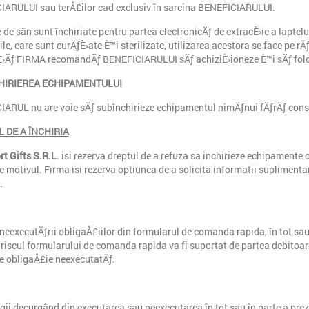
ARULUI sau terÅ£ilor cad exclusiv în sarcina BENEFICIARULUI.
de sân sunt închiriate pentru partea electronicÄƒ de extracÈ›ie a laptel
ile, care sunt curÄƒÈ›ate È™i sterilizate, utilizarea acestora se face p
›Äƒ FIRMA recomandÄƒ BENEFICIARULUI sÄƒ achiziÈ›ioneze È™i sÄƒ folos
HIRIEREA ECHIPAMENTULUI
ARUL nu are voie sÄƒ subînchirieze echipamentul nimÄƒnui fÄƒrÄƒ cons
 DE A ÎNCHIRIA
rt Gifts S.R.L
. isi rezerva dreptul de a refuza sa inchirieze echipamente or
e motivul. Firma isi rezerva optiunea de a solicita informatii suplimentar
.
 neexecutÄƒrii obligaÅ£iilor din formularul de comanda rapida, în tot sa
 riscul formularului de comanda rapida va fi suportat de partea debitoar
e obligaÅ£ie neexecutatÄƒ.
tigii decurgând din executarea sau neexecutarea în tot sau în parte a pr