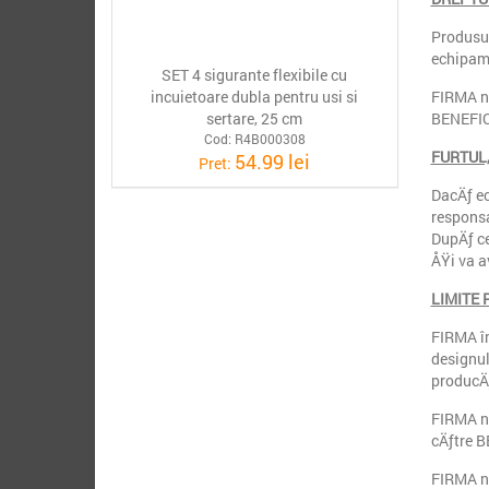
Produsul
echipame
SET 4 sigurante flexibile cu
incuietoare dubla pentru usi si
FIRMA nu
sertare, 25 cm
BENEFIC
Cod: R4B000308
FURTUL,
54.99 lei
Pret:
DacÄƒ ec
responsa
DupÄƒ ce
ÅŸi va a
LIMITE 
FIRMA în
designul
producÄƒ
FIRMA nu
cÄƒtre 
FIRMA nu