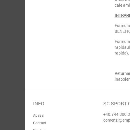
cale ami
INTRARE
Formular
BENEFICI
Formular
rapidaul
rapida).
Returnar
înapoier
INFO
SC SPORT 
+40.744.300.
Acasa
comenzi@empr
Contact