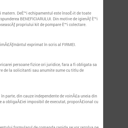
ui matern. DeÈ™i echipamentul este însoÈ›it de toate
e rÄƒspunderea BENEFICIARULUI. Din motive de igienÄƒ È™i
eascÄƒ propriului kit de pompare È™i colectare.
imÅ£Äƒmântul exprimat în scris al FIRMEI.
icarei persoane fizice ori juridice, fara a fi obligata sa
e de la solicitanti sau anumite sume cu titlu de
u în parte, din cauze independente de voinÅ£a uneia din
e a obligaÅ£iei imposibil de executat, proporÅ£ional cu
ezentului formularul de comanda rapida se vor rezolva pe