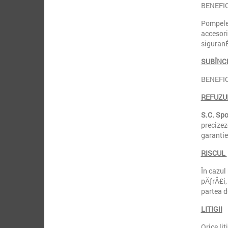
BENEFICI
Pompele 
accesori
siguranÈ
SUBÎNC
BENEFICI
REFUZUL
S.C. Spo
precizez
garantie
RISCUL
În cazul
pÄƒrÅ£i,
partea d
LITIGII
Orice li