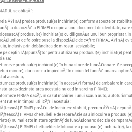
¢IILE BENEFICIARULUI
IARUL se obligÄƒ:
reia ÅŸi sÄƒ predea produsul(e) inchiriat(e) conform aspectelor stabilit
unÄƒ la dispoziÅ£ia FIRMEI o copie a unui document de identitate, care 
oloseascÄƒ produsul(e) inchiriat(e) cu diligenÅ£a unui bun proprietar, î
ucÅ£iunilor de folosire puse la dispoziÅ£ie de cÄƒtre FIRMÄ‚, ÅŸi sÄƒ evi
uia, inclusiv prin dobândirea de mirosuri sesizabile;
ie pe deplin rÄƒspunzÄƒtor pentru utilizarea produsul(e) inchiriat(e) pent
ia sa;
eturneze produsul(e) inchiriat(e) în buna stare de funcÅ£ionare. Se acc
eturi minore), dar care nu împiedicÄƒ în niciun fel funcÅ£ionarea optimÄ
tul acestuia;
eturneze produsul(e) inchiriat(e) în aceeaÅŸi formÄƒ de ambalare în ca
nstalarea/dezinstalarea acestuia nu cad în sarcina FIRMEI;
nformeze FIRMA dacÄƒ, în cazul închirierii unui scaun auto, autoturismul 
ent rutier în timpul utilizÄƒrii acestuia;
lÄƒteascÄƒ FIRMEI preÅ£ul de închiriere stabilit, precum ÅŸi sÄƒ depunÄ
lÄƒteascÄƒ FIRMEI cheltuilelile de reparaÅ£ie sau înlocuire a produsul(e) 
riat(e) nu mai este în stare optimÄƒ de funcÅ£ionare; decizia de reparaÅ£
lÄƒteascÄƒ FIRMEI cheltuielile de înlocuire a produsul(e) inchiriat(e), la