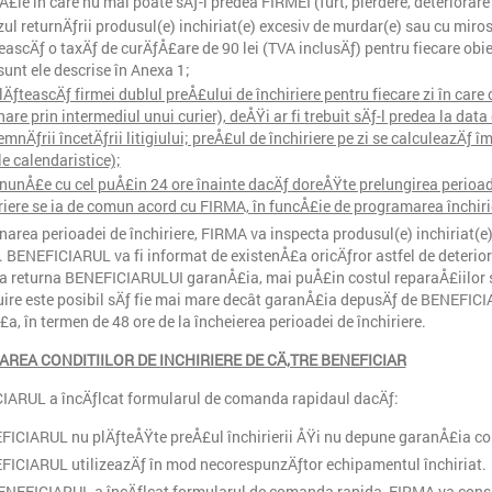
Å£ie în care nu mai poate sÄƒ-l predea FIRMEI (furt, pierdere, deteriorare 
zul returnÄƒrii produsul(e) inchiriat(e) excesiv de murdar(e) sau cu miros
eascÄƒ o taxÄƒ de curÄƒÅ£are de 90 lei (TVA inclusÄƒ) pentru fiecare obie
unt ele descrise în Anexa 1;
lÄƒteascÄƒ firmei dublul preÅ£ului de închiriere pentru fiecare zi în care 
nare prin intermediul unui curier), deÅŸi ar fi trebuit sÄƒ-l predea la dat
mnÄƒrii încetÄƒrii litigiului; preÅ£ul de închiriere pe zi se calculeazÄƒ î
ile calendaristice);
nunÅ£e cu cel puÅ£in 24 ore înainte dacÄƒ doreÅŸte prelungirea perioadei
riere se ia de comun acord cu FIRMA, în funcÅ£ie de programarea închirier
narea perioadei de închiriere, FIRMA va inspecta produsul(e) inchiriat(e) 
 BENEFICIARUL va fi informat de existenÅ£a oricÄƒror astfel de deteriorÄ
 returna BENEFICIARULUI garanÅ£ia, mai puÅ£in costul reparaÅ£iilor sau
uire este posibil sÄƒ fie mai mare decât garanÅ£ia depusÄƒ de BENEFICIA
£a, în termen de 48 ore de la încheierea perioadei de închiriere.
AREA CONDITIILOR DE INCHIRIERE DE CÄ‚TRE BENEFICIAR
IARUL a încÄƒlcat formularul de comanda rapidaul dacÄƒ:
ICIARUL nu plÄƒteÅŸte preÅ£ul închirierii ÅŸi nu depune garanÅ£ia c
ICIARUL utilizeazÄƒ în mod necorespunzÄƒtor echipamentul închiriat.
NEFICIARUL a încÄƒlcat formularul de comanda rapida, FIRMA va consi