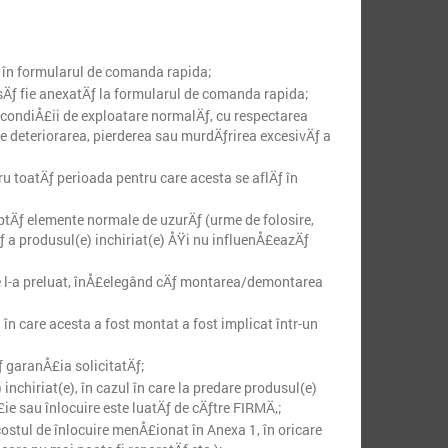
e în formularul de comanda rapida;
sÄƒ fie anexatÄƒ la formularul de comanda rapida;
n condiÅ£ii de exploatare normalÄƒ, cu respectarea
te deteriorarea, pierderea sau murdÄƒrirea excesivÄƒ a
ru toatÄƒ perioada pentru care acesta se aflÄƒ în
eptÄƒ elemente normale de uzurÄƒ (urme de folosire,
ƒ a produsul(e) inchiriat(e) ÅŸi nu influenÅ£eazÄƒ
re l-a preluat, înÅ£elegând cÄƒ montarea/demontarea
în care acesta a fost montat a fost implicat într-un
ƒ garanÅ£ia solicitatÄƒ;
inchiriat(e), în cazul în care la predare produsul(e)
ie sau înlocuire este luatÄƒ de cÄƒtre FIRMÄ‚;
 costul de înlocuire menÅ£ionat în Anexa 1, în oricare