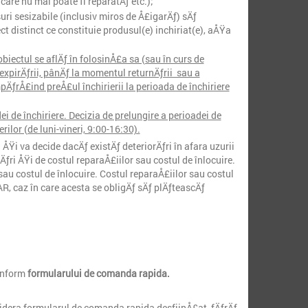
care nu mai poate fi reparatÄƒ etc.);
uri sesizabile (inclusiv miros de Å£igarÄƒ) sÄƒ
ct distinct ce constituie produsul(e) inchiriat(e), aÅŸa
obiectul se aflÄƒ în folosinÅ£a sa (sau în curs de
a expirÄƒrii, pânÄƒ la momentul returnÄƒrii sau a
mpÄƒrÅ£ind preÅ£ul închirierii la perioada de închiriere
 de închiriere. Decizia de prelungire a perioadei de
ilor (de luni-vineri, 9:00-16:30).
ÅŸi va decide dacÄƒ existÄƒ deteriorÄƒri în afara uzurii
ƒri ÅŸi de costul reparaÅ£iilor sau costul de înlocuire.
 costul de înlocuire. Costul reparaÅ£iilor sau costul
R, caz în care acesta se obligÄƒ sÄƒ plÄƒteascÄƒ
onform
formularului de comanda rapida.
dera formularul de comanda rapida desfiinÅ£at, fÄƒrÄƒ