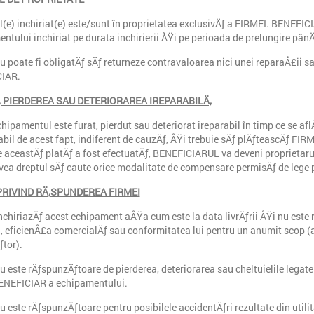
(e) inchiriat(e) este/sunt în proprietatea exclusivÄƒ a FIRMEI. BENEFI
ntului inchiriat pe durata inchirierii ÅŸi pe perioada de prelungire pânÄ
 poate fi obligatÄƒ sÄƒ returneze contravaloarea nici unei reparaÅ£ii 
IAR.
 PIERDEREA SAU DETERIORAREA IREPARABILÄ‚
hipamentul este furat, pierdut sau deteriorat ireparabil în timp ce se a
bil de acest fapt, indiferent de cauzÄƒ, ÅŸi trebuie sÄƒ plÄƒteascÄƒ FIRM
 aceastÄƒ platÄƒ a fost efectuatÄƒ, BENEFICIARUL va deveni proprietarul
vea dreptul sÄƒ caute orice modalitate de compensare permisÄƒ de lege p
PRIVIND RÄ‚SPUNDEREA FIRMEI
chiriazÄƒ acest echipament aÅŸa cum este la data livrÄƒrii ÅŸi nu este
, eficienÅ£a comercialÄƒ sau conformitatea lui pentru un anumit scop (al
tor).
 este rÄƒspunzÄƒtoare de pierderea, deteriorarea sau cheltuielile legate
BENEFICIAR a echipamentului.
 este rÄƒspunzÄƒtoare pentru posibilele accidentÄƒri rezultate din util