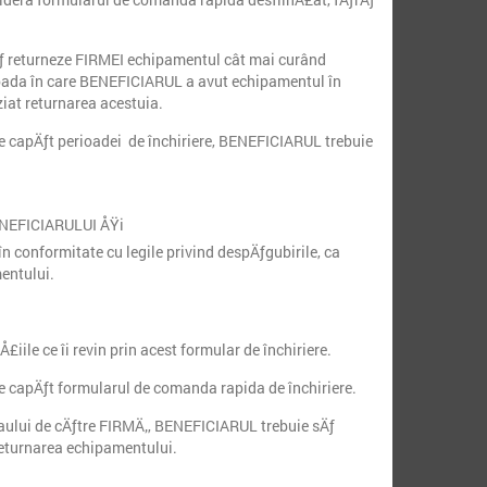
ƒ returneze FIRMEI echipamentul cât mai curând
ioada în care BENEFICIARUL a avut echipamentul în
ziat returnarea acestuia.
capÄƒt perioadei de închiriere, BENEFICIARUL trebuie
BENEFICIARULUI ÅŸi
 conformitate cu legile privind despÄƒgubirile, ca
entului.
ile ce îi revin prin acest formular de închiriere.
capÄƒt formularul de comanda rapida de închiriere.
daului de cÄƒtre FIRMÄ‚, BENEFICIARUL trebuie sÄƒ
returnarea echipamentului.