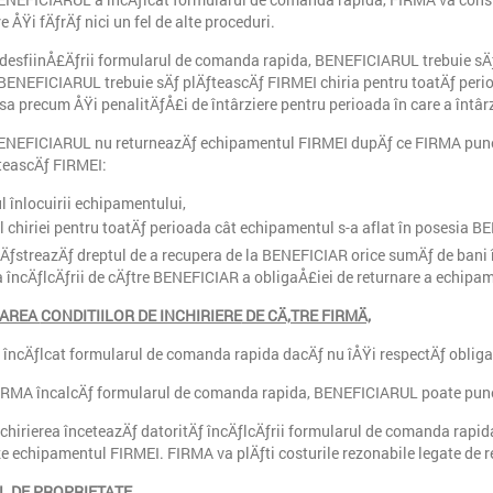
e ÅŸi fÄƒrÄƒ nici un fel de alte proceduri.
 desfiinÅ£Äƒrii formularul de comanda rapida, BENEFICIARUL trebuie sÄ
 BENEFICIARUL trebuie sÄƒ plÄƒteascÄƒ FIRMEI chiria pentru toatÄƒ per
sa precum ÅŸi penalitÄƒÅ£i de întârziere pentru perioada în care a întâr
ENEFICIARUL nu returneazÄƒ echipamentul FIRMEI dupÄƒ ce FIRMA pune 
teascÄƒ FIRMEI:
l înlocuirii echipamentului,
l chiriei pentru toatÄƒ perioada cât echipamentul s-a aflat în posesia 
ƒstreazÄƒ dreptul de a recupera de la BENEFICIAR orice sumÄƒ de bani în
 încÄƒlcÄƒrii de cÄƒtre BENEFICIAR a obligaÅ£iei de returnare a echipam
CAREA
CONDITIILOR DE INCHIRIERE
DE CÄ‚TRE FIRMÄ‚
încÄƒlcat formularul de comanda rapida dacÄƒ nu îÅŸi respectÄƒ obligaÅ£i
RMA încalcÄƒ formularul de comanda rapida, BENEFICIARUL poate pune 
chirierea înceteazÄƒ datoritÄƒ încÄƒlcÄƒrii formularul de comanda rapi
e echipamentul FIRMEI. FIRMA va plÄƒti costurile rezonabile legate de 
L DE PROPRIETATE