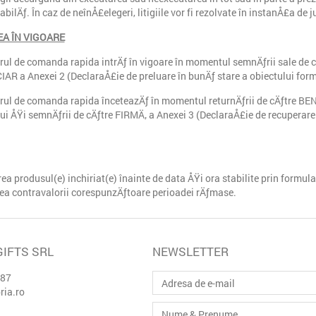
abilÄƒ. În caz de neînÅ£elegeri, litigiile vor fi rezolvate în instanÅ£a d
A ÎN VIGOARE
ul de comanda rapida intrÄƒ în vigoare în momentul semnÄƒrii sale de cÄ
AR a Anexei 2 (DeclaraÅ£ie de preluare în bunÄƒ stare a obiectului for
ul de comanda rapida înceteazÄƒ în momentul returnÄƒrii de cÄƒtre BE
ui ÅŸi semnÄƒrii de cÄƒtre FIRMÄ‚ a Anexei 3 (DeclaraÅ£ie de recuperare
ea produsul(e) inchiriat(e) înainte de data ÅŸi ora stabilite prin formu
ea contravalorii corespunzÄƒtoare perioadei rÄƒmase.
GIFTS SRL
NEWSLETTER
387
ia.ro