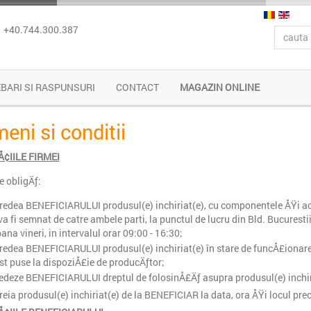
+40.744.300.387
EBARI SI RASPUNSURI
CONTACT
MAGAZIN ONLINE
eni si conditii
¢IILE FIRMEI
 obligÄƒ:
redea BENEFICIARULUI produsul(e) inchiriat(e), cu componentele ÅŸi ac
va fi semnat de catre ambele parti, la punctul de lucru din Bld. Bucurestii 
pana vineri, in intervalul orar 09:00 - 16:30;
redea BENEFICIARULUI produsul(e) inchiriat(e) în stare de funcÅ£ionare,
st puse la dispoziÅ£ie de producÄƒtor;
edeze BENEFICIARULUI dreptul de folosinÅ£Äƒ asupra produsul(e) inchiria
reia produsul(e) inchiriat(e) de la BENEFICIAR la data, ora ÅŸi locul pr