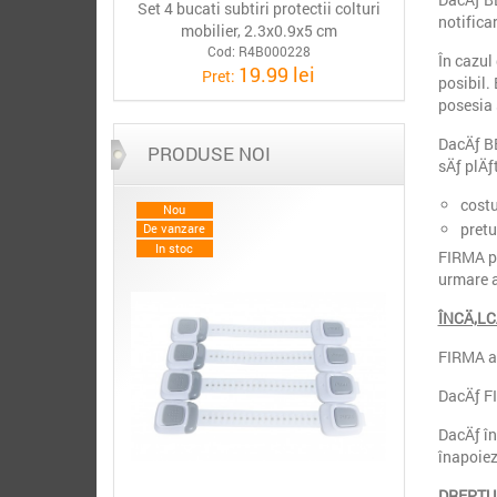
Set 4 bucati subtiri protectii colturi
notificar
mobilier, 2.3x0.9x5 cm
Cod: R4B000228
În cazul
19.99 lei
Pret:
posibil.
posesia 
DacÄƒ B
PRODUSE NOI
sÄƒ plÄƒ
costu
Nou
pretu
De vanzare
In stoc
FIRMA pÄ
urmare a
ÎNCÄ‚L
FIRMA a 
DacÄƒ FI
DacÄƒ în
înapoiez
DREPTU