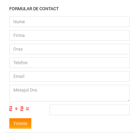
FORMULAR DE CONTACT
WCM SE1
T Y R 2L6
XPQ TST 9IN
H M 1 9WF
WO3 KRX