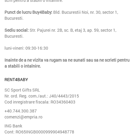
scrii pentru a stabili o intalnire.
Punct de lucru
Buy4Baby
:
Bld. Bucurestii Noi, nr. 30, sector 1,
Bucuresti.
Sediu social:
Str. Pajurei nr. 2B, sc. B, etaj 3, ap. 59, sector 1,
Bucuresti.
luni-vineri: 09:30-16:30
Inainte de a ne vizita va rugam sa ne sunati sau sa ne scrieti pentru
a stabili o intalnire.
RENT4BABY
SC Sport Gifts SRL
Nr. ord. Reg. com./aut.: J40/4443/2015
Cod inregistrare fiscala: RO34360403
+40.744.300.387
comenzi@empria.ro
ING Bank
Cont: RO65INGB0000999904948778