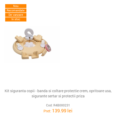
Nou
Recomandate
De vanzare
In stoc
Kit siguranta copii - banda si coltare protectie crem, opritoare usa,
sigurante sertar si protectii priza
Cod: R4B000231
139.99 lei
Pret: