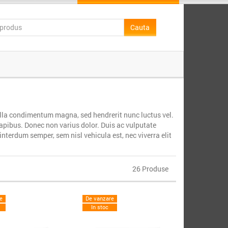
illa condimentum magna, sed hendrerit nunc luctus vel.
dapibus. Donec non varius dolor. Duis ac vulputate
interdum semper, sem nisl vehicula est, nec viverra elit
26 Produse
e
De vanzare
In stoc