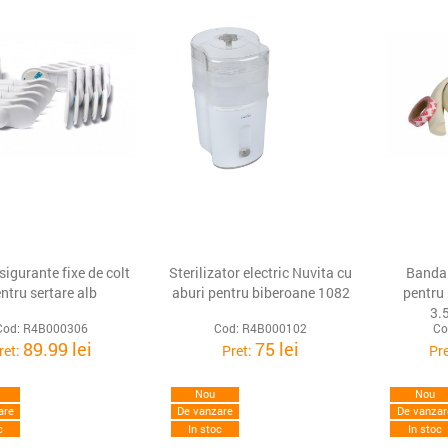
sigurante fixe de colt
Sterilizator electric Nuvita cu
Banda 
ntru sertare alb
aburi pentru biberoane 1082
pentru
3.
Cod: R4B000306
Cod: R4B000102
Co
89.99 lei
75 lei
ret:
Pret:
Pr
Nou
Nou
are
De vanzare
De vanzar
c
In stoc
In stoc