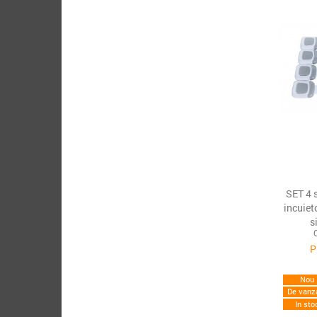
SET 4 s
incuiet
s
P
Nou
De vanz
In sto