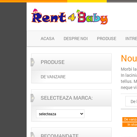
ACASA
DESPRE NOI
PRODUSE
INTR
Nou
PRODUSE
Morbi la
In lacin
DE VANZARE
tellus. 
neque vi
SELECTEAZA MARCA:
De vanz
In sto
RECOMANDATE