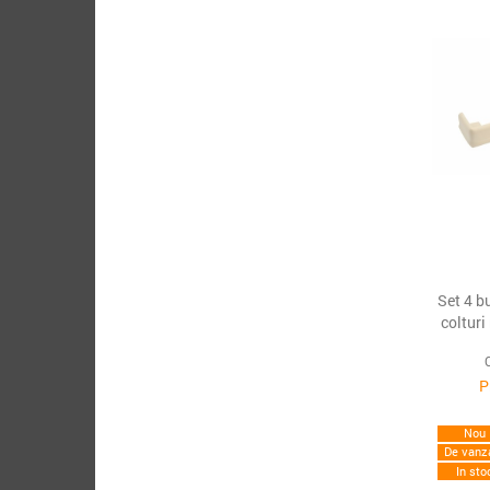
Set 4 b
colturi
P
Nou
De vanz
In sto