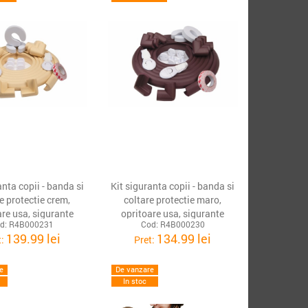
anta copii - banda si
Kit siguranta copii - banda si
e protectie crem,
coltare protectie maro,
are usa, sigurante
opritoare usa, sigurante
d: R4B000231
Cod: R4B000230
 si protectii priza
sertar si protectii priza
139.99 lei
134.99 lei
t:
Pret:
e
De vanzare
In stoc