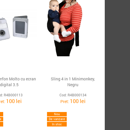
erfon Molto cu ecran
Sling 4 in 1 Minimonkey,
digital 3.5
Negru
d: R4B000113
Cod: R4B000134
100 lei
100 lei
ret:
Pret:
Nou
e
De vanzare
In stoc