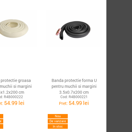
protectie groasa
Banda protectie forma U
 muchii si margini
pentru muchii si margini
5x1.2x200 cm
3.5x0.7x200 cm
d: R4B000222
Cod: R4B000221
54.99 lei
54.99 lei
et:
Pret:
Nou
e
De vanzare
In stoc