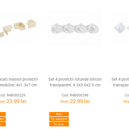
ucati mamut protectii
Set 4 protectii rotunde silicon
Set 4 prot
 mobilier, 4x1.3x7 cm
transparent, 4.3x3.0x2.0 cm
transpar
Cod: R4B000229
Cod: R4B000298
Co
23.99 lei
22.99 lei
ret:
Pret:
Pr
Nou
are
De vanzare
c
In stoc