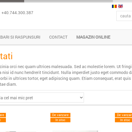
+40.744.300.387
EBARI SI RASPUNSURI
CONTACT
MAGAZIN ONLINE
tati
cinia orci nec quam ultrices malesuada. Sed ac molestie lorem. Ut fring
ia nisi id nunc hendrerit tincidunt. Nulla imperdiet justo eget commodo 
Morbi in ultrices tortor, eget adipiscing quam. Etiam consequat, erat quis 
tae diam.
are
De vanzare
De vanzar
c
In stoc
In stoc