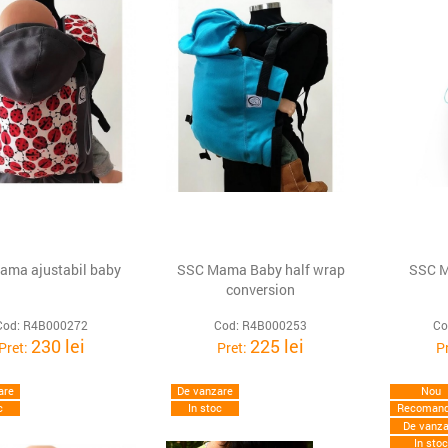
ama ajustabil baby
SSC Mama Baby half wrap
SSC M
conversion
Cod: R4B000272
Cod: R4B000253
Co
230 lei
225 lei
Pret:
Pret:
P
are
De vanzare
Nou
c
In stoc
Recomand
De vanza
In sto