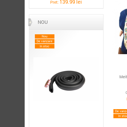
139.99 lei
Pret:
NOU
Nou
De vanzare
In stoc
Mei
De vanz
In sto