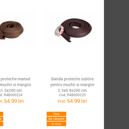
 protectie mamut
Banda protectie subtire
 muchii si margini
pentru muchii si margini
x1.3x200 cm
2.3x0.9x200 cm
d: R4B000224
Cod: R4B000225
54.99 lei
54.99 lei
et:
Pret:
Nou
e
De vanzare
In stoc