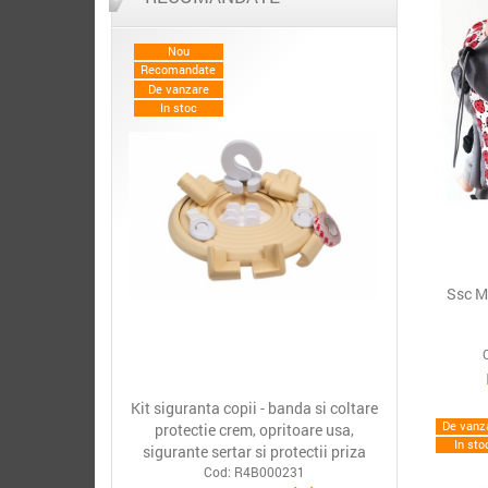
Nou
Recomandate
De vanzare
In stoc
Ssc M
Kit siguranta copii - banda si coltare
De vanz
protectie crem, opritoare usa,
In sto
sigurante sertar si protectii priza
Cod: R4B000231