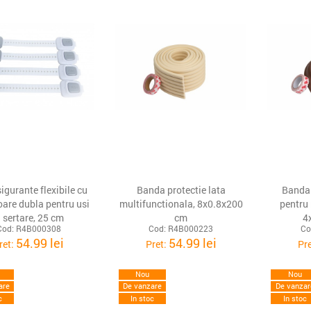
igurante flexibile cu
Banda protectie lata
Banda
oare dubla pentru usi
multifunctionala, 8x0.8x200
pentru
i sertare, 25 cm
cm
4
Cod: R4B000308
Cod: R4B000223
Co
54.99 lei
54.99 lei
ret:
Pret:
Pr
Nou
Nou
are
De vanzare
De vanzar
c
In stoc
In stoc