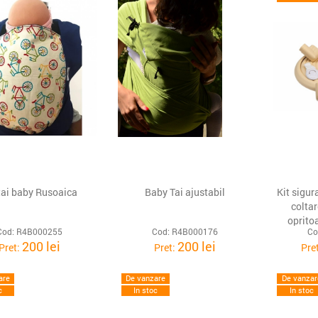
tai baby Rusoaica
Baby Tai ajustabil
Kit sigur
coltar
oprito
Cod: R4B000255
Cod: R4B000176
Co
sertar
200 lei
200 lei
Pret:
Pret:
Pre
are
De vanzare
De vanzar
c
In stoc
In stoc