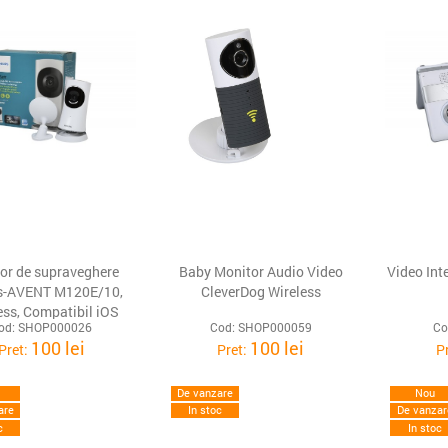
or de supraveghere
Baby Monitor Audio Video
Video Int
ps-AVENT M120E/10,
CleverDog Wireless
ess, Compatibil iOS
od: SHOP000026
Cod: SHOP000059
Co
100 lei
100 lei
Pret:
Pret:
P
De vanzare
Nou
are
In stoc
De vanzar
c
In stoc