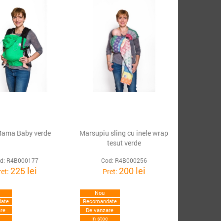
ama Baby verde
Marsupiu sling cu inele wrap
tesut verde
d: R4B000177
Cod: R4B000256
225 lei
200 lei
ret:
Pret:
Nou
ate
Recomandate
re
De vanzare
c
In stoc