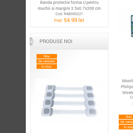
Banda protectie forma U pentru
muchii si margini 3.5x0.7x200 cm
Cod: R4B000221
54.99 lei
Pret:
PRODUSE NOI
Nou
De vanzare
In stoc
Monit
Phili
Wirel
C
Nou
De vanz
In sto