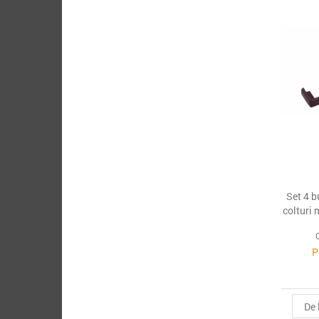
Set 4 b
colturi 
P