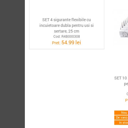
SET 4 sigurante flexibile cu
incuietoare dubla pentru usi si
sertare, 25 cm
Cod: R4B000308
54.99 lei
Pret:
SET 10 
pe
P
Nou
De vanz
In sto